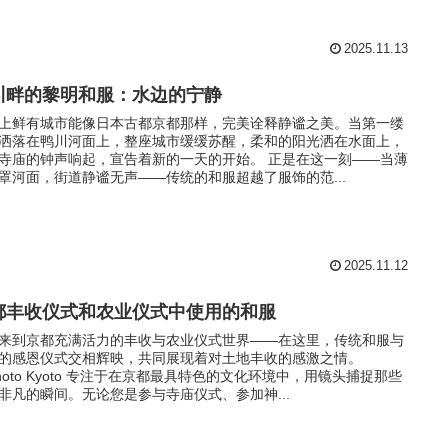
2025.11.13
川畔的黎明和服：水边的宁静
上鲜有城市能像日本古都京都那样，完美诠释静谧之美。当第一缕
洒落在鸭川河面上，整座城市缓缓苏醒，柔和的阳光洒在水面上，
寺庙的钟声响起，宣告着新的一天的开始。 正是在这一刻——当薄
罩河面，街道静谧无声——传统的和服超越了服饰的范...
2025.11.12
都丰收仪式和农业仪式中使用的和服
来到京都充满活力的丰收与农业仪式世界——在这里，传统和服与
的感恩仪式交相辉映，共同展现着对土地丰收的感激之情。
lPhoto Kyoto 专注于在京都最具特色的文化环境中，用镜头捕捉那些
非凡的瞬间。无论您是参与寺庙仪式、参加神...