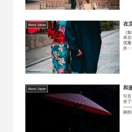
在
About Japan
（如
本京
优雅
步：
和
About Japan
引言
合了
——
丽的