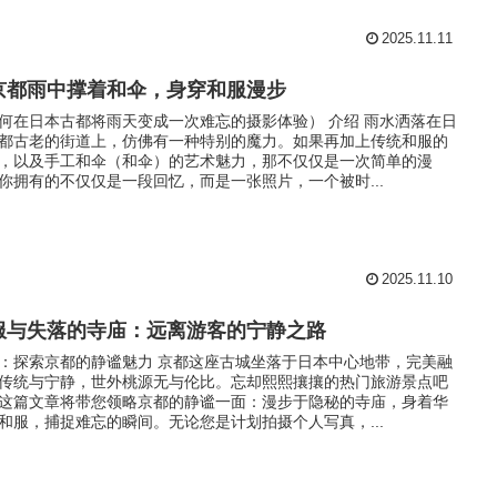
2025.11.11
京都雨中撑着和伞，身穿和服漫步
何在日本古都将雨天变成一次难忘的摄影体验） 介绍 雨水洒落在日
都古老的街道上，仿佛有一种特别的魔力。如果再加上传统和服的
，以及手工和伞（和伞）的艺术魅力，那不仅仅是一次简单的漫
你拥有的不仅仅是一段回忆，而是一张照片，一个被时...
2025.11.10
服与失落的寺庙：远离游客的宁静之路
：探索京都的静谧魅力 京都这座古城坐落于日本中心地带，完美融
传统与宁静，世外桃源无与伦比。忘却熙熙攘攘的热门旅游景点吧
这篇文章将带您领略京都的静谧一面：漫步于隐秘的寺庙，身着华
和服，捕捉难忘的瞬间。无论您是计划拍摄个人写真，...