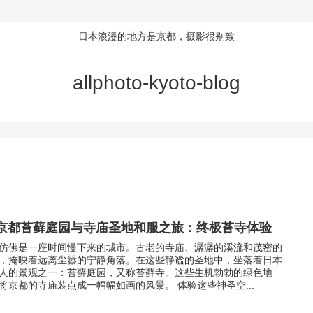
日本浪漫的地方是京都，摄影很别致
allphoto-kyoto-blog
 京都苔藓庭园与寺庙圣地和服之旅：终极苔寺体验
仿佛是一座时间慢下来的城市。古老的寺庙、潺潺的溪流和茂密的
，掩映着远离尘嚣的宁静角落。在这些静谧的圣地中，坐落着日本
人的景观之一：苔藓庭园，又称苔藓寺。这些生机勃勃的绿色地
将京都的寺庙装点成一幅幅如画的风景。 体验这些神圣空...