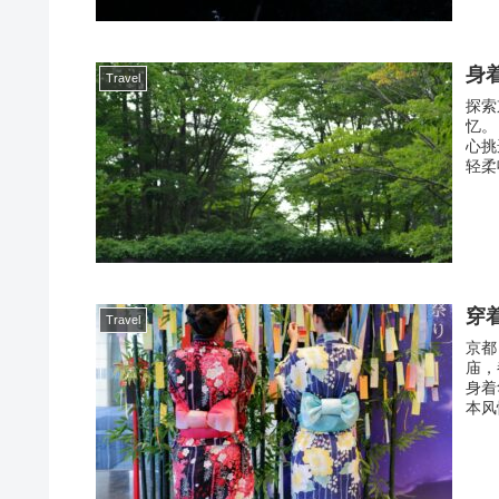
身
Travel
探索
忆。
心挑
轻柔
穿
Travel
京都
庙，
身着
本风