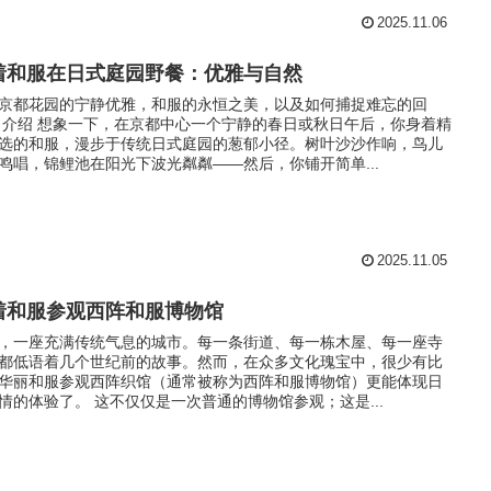
2025.11.06
着和服在日式庭园野餐：优雅与自然
京都花园的宁静优雅，和服的永恒之美，以及如何捕捉难忘的回
 介绍 想象一下，在京都中心一个宁静的春日或秋日午后，你身着精
选的和服，漫步于传统日式庭园的葱郁小径。树叶沙沙作响，鸟儿
鸣唱，锦鲤池在阳光下波光粼粼——然后，你铺开简单...
2025.11.05
着和服参观西阵和服博物馆
，一座充满传统气息的城市。每一条街道、每一栋木屋、每一座寺
都低语着几个世纪前的故事。然而，在众多文化瑰宝中，很少有比
华丽和服参观西阵织馆（通常被称为西阵和服博物馆）更能体现日
情的体验了。 这不仅仅是一次普通的博物馆参观；这是...