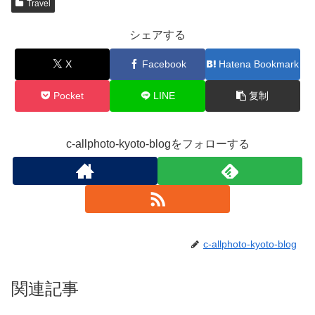
Travel
シェアする
X
Facebook
Hatena Bookmark
Pocket
LINE
复制
c-allphoto-kyoto-blogをフォローする
c-allphoto-kyoto-blog
関連記事