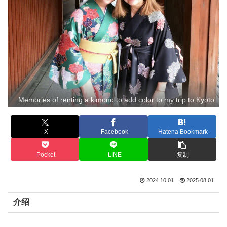
Memories of renting a kimono to add color to my trip to Kyoto
X
Facebook
Hatena Bookmark
Pocket
LINE
复制
2024.10.01
2025.08.01
介绍