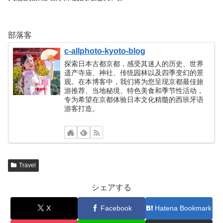
部落客
c-allphoto-kyoto-blog
探索日本古都京都，感受其迷人的历史、世界
遗产寺庙、神社、传统园林以及四季变幻的景
观。在本博客中，我们将为您呈现京都最佳旅
游推荐、当地秘境、特色美食和季节性活动，
专为希望在京都体验日本文化精髓的西班牙语
游客打造。
Travel
シェアする
X
Facebook
Hatena Bookmark